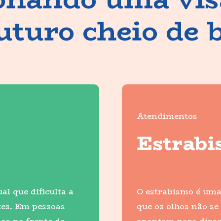
turo cheio de 
Atendimentos
Estrab
l que dificulta a
O estrabismo é uma
ntes. Em pessoas
que os olhos não s