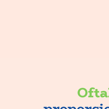
Ofta
proporci