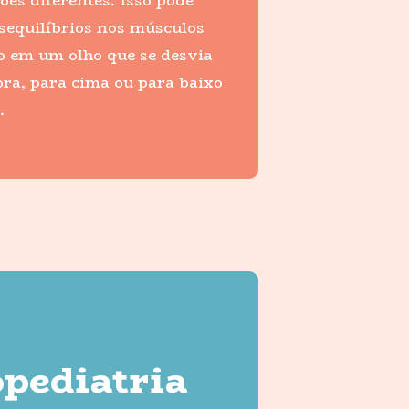
es diferentes. Isso pode
sequilíbrios nos músculos
o em um olho que se desvia
ora, para cima ou para baixo
.
pediatria