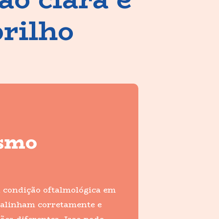
brilho
ismo
 condição oftalmológica em
e alinham corretamente e