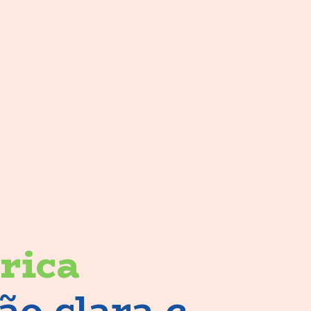
trica
o clara e