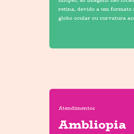
míopes, as imagens são focad
retina, devido a um formato
globo ocular ou curvatura ac
Atendimentos
Ambliopia