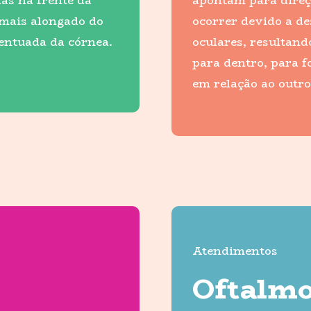
as na frente da
apontam para direçõ
 mais alongado do
ocorrer devido a de
entuada da córnea.
oculares, resultand
para dentro, para f
em relação ao outro
Atendimentos
Oftalmo