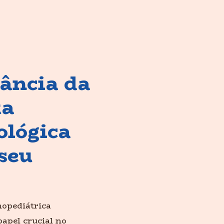
ância da
ta
ológica
 seu
mopediátrica
apel crucial no