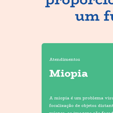
um fu
Atendimentos
Miopia
A miopia é um problema visua
focalização de objetos dista